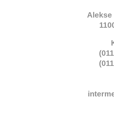
Alekse
110
(011
(011
interm