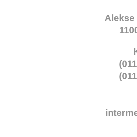
Alekse
110
(011
(011
interm