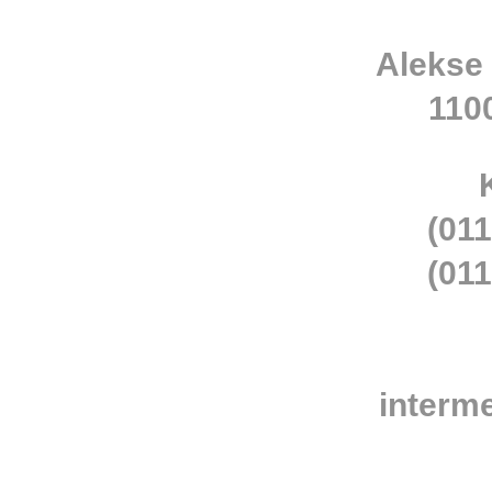
Alekse
110
(011
(011
interm