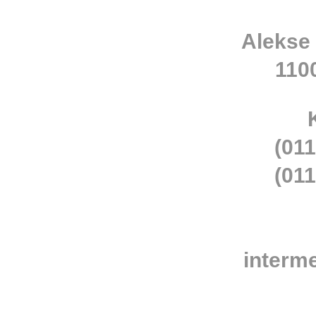
Alekse
110
(011
(011
interm