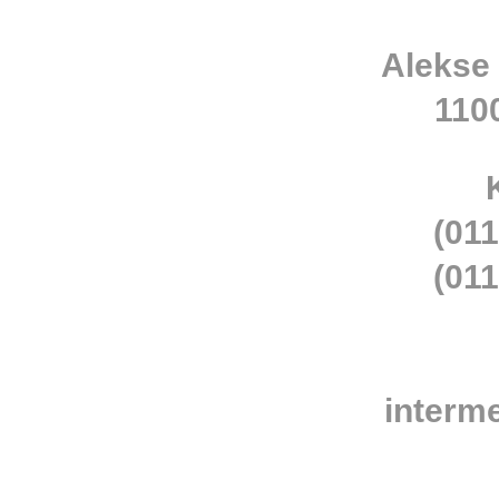
Alekse
110
(011
(011
interm