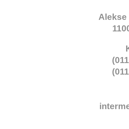
Alekse
110
(011
(011
interm